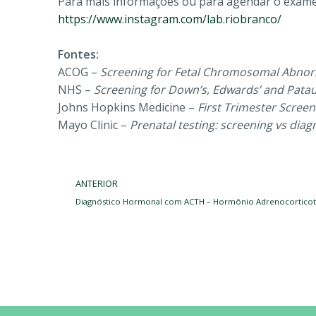
Para mais informações ou para agendar o exame
https://www.instagram.com/lab.riobranco/
Fontes:
ACOG –
Screening for Fetal Chromosomal Abnormal
NHS –
Screening for Down’s, Edwards’ and Pata
Johns Hopkins Medicine –
First Trimester Scree
Mayo Clinic –
Prenatal testing: screening vs diag
Prev
ANTERIOR
Diagnóstico Hormonal com ACTH – Hormônio Adrenocorticot