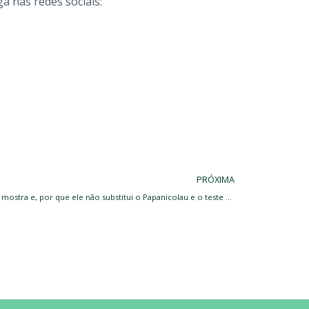
iga nas redes sociais:
Next
PRÓXIMA
Sorologia para HPV (IgG): O que o exame mostra e, por que ele não substitui o Papanicolau e o teste de HPV